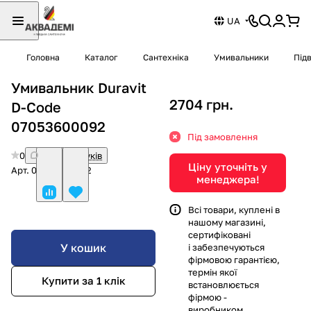
UA
Головна
Каталог
Сантехніка
Умивальники
Під
Умивальник Duravit
2704 грн.
D-Code
07053600092
Під замовлення
0
Немає відгуків
Ціну уточніть у
Арт.
07053600092
менеджера!
Всі товари, куплені в
нашому магазині,
сертифіковані
У кошик
і забезпечуються
фірмовою гарантією,
термін якої
Купити за 1 клiк
встановлюється
фірмою -
виробником.