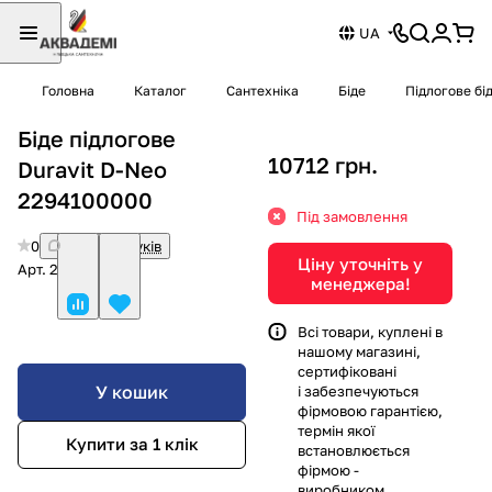
UA
Головна
Каталог
Сантехніка
Біде
Підлогове бі
Біде підлогове
10712 грн.
Duravit D-Neo
2294100000
Під замовлення
0
Немає відгуків
Ціну уточніть у
Арт.
2294100000
менеджера!
Всі товари, куплені в
нашому магазині,
сертифіковані
У кошик
і забезпечуються
фірмовою гарантією,
термін якої
Купити за 1 клiк
встановлюється
фірмою -
виробником.