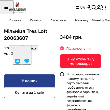
UA
Головна
Каталог
Аксесуари
Мильниці
Мільніця Tre
Мільніця Tres Loft
3484 грн.
20063607
0
Немає відгуків
Під замовлення
Арт.
20063607
Ціну уточніть у
менеджера!
Всі товари, куплені в
нашому магазині,
У кошик
сертифіковані
і забезпечуються
фірмовою гарантією,
Купити за 1 клiк
термін якої
встановлюється
фірмою -
виробником.