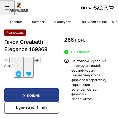
UA
Головна
Каталог
Аксесуари
Гачки для ванної
Гачо
Розпродаж
266 грн.
Гачок Creabath
Elegance 169368
В наявності
0
Немає відгуків
Всі товари, куплені в
Арт.
169368
нашому магазині,
сертифіковані
і забезпечуються
фірмовою гарантією,
термін якої
встановлюється
фірмою -
У кошик
виробником.
Купити за 1 клiк