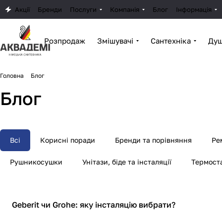
Акції
Бренди
Послуги
Компанія
Блог
Інформація
Розпродаж
Змішувачі
Сантехніка
Душ
Головна
Блог
Блог
Всі
Корисні поради
Бренди та порівняння
Ре
Рушникосушки
Унітази, біде та інсталяції
Термост
Бренди та порівняння
Geberit чи Grohe: яку інсталяцію вибрати?