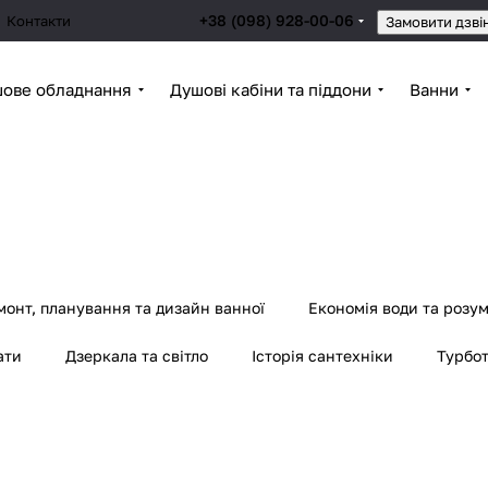
+38 (098) 928-00-06
Контакти
Замовити дзві
ове обладнання
Душові кабіни та піддони
Ванни
монт, планування та дизайн ванної
Економія води та розу
ати
Дзеркала та світло
Історія сантехніки
Турбот