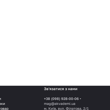
Зв'язатися з нами
и
+38 (098) 928-00-06
вки
mag@akvademi.ua
товар
м. Київ, вул. Філатова, 2/1