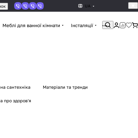
UA
нок
Меблі для ванної кімнати
Інсталяції
мна сантехніка
Матеріали та тренди
а про здоров'я