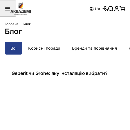
UA
Головна
Блог
Блог
Всі
Корисні поради
Бренди та порівняння
Бренди та порівняння
Geberit чи Grohe: яку інсталяцію вибрати?