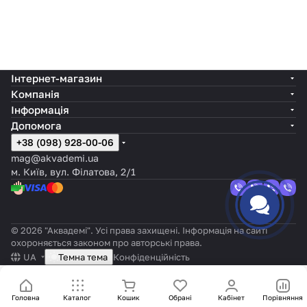
Інтернет-магазин
Компанія
Інформація
Допомога
+38 (098) 928-00-06
mag@akvademi.ua
м. Київ, вул. Філатова, 2/1
© 2026 "Аквадемі". Усі права захищені. Інформація на сайті
охороняється законом про авторські права.
UA
Темна тема
Конфіденційність
Головна
Каталог
Кошик
Обрані
Кабінет
Порівняння