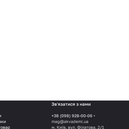
Зв'язатися з нами
и
+38 (098) 928-00-06
вки
mag@akvademi.ua
товар
м. Київ, вул. Філатова, 2/1