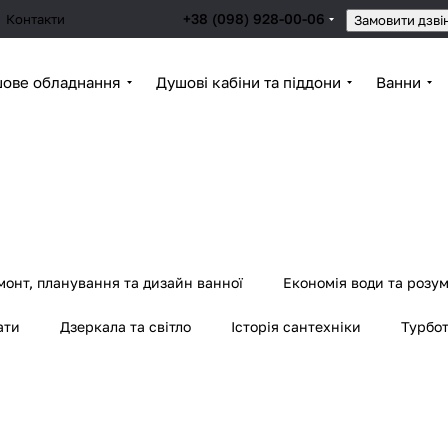
+38 (098) 928-00-06
Контакти
Замовити дзві
ове обладнання
Душові кабіни та піддони
Ванни
монт, планування та дизайн ванної
Економія води та розу
ати
Дзеркала та світло
Історія сантехніки
Турбот