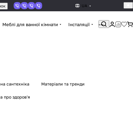
UA
нок
Меблі для ванної кімнати
Інсталяції
мна сантехніка
Матеріали та тренди
а про здоров'я