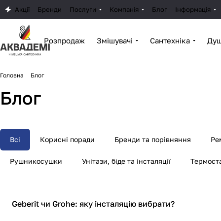
Акції
Бренди
Послуги
Компанія
Блог
Інформація
Розпродаж
Змішувачі
Сантехніка
Душ
Головна
Блог
Блог
Всі
Корисні поради
Бренди та порівняння
Ре
Рушникосушки
Унітази, біде та інсталяції
Термост
Бренди та порівняння
Geberit чи Grohe: яку інсталяцію вибрати?