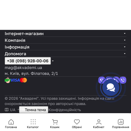
Інтернет-магазин
Компанія
Інформація
Допомога
+38 (098) 928-00-06
mag@akvademi.ua
м. Київ, вул. Філатова, 2/1
© 2026 "Аквадемі". Усі права захищені. Інформація на сайті
охороняється законом про авторські права.
UA
Темна тема
Конфіденційність
Головна
Каталог
Кошик
Обрані
Кабінет
Порівняння