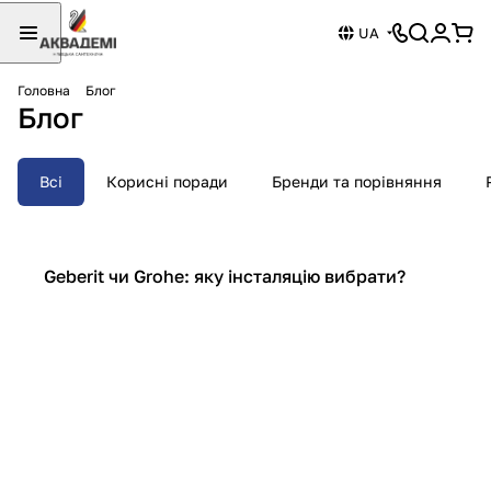
UA
Головна
Блог
Блог
Всі
Корисні поради
Бренди та порівняння
Бренди та порівняння
Geberit чи Grohe: яку інсталяцію вибрати?