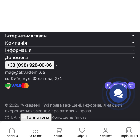
Інтернет-магазин
Компанія
Інформація
Допомога
+38 (098) 928-00-06
mag@akvademi.ua
м. Київ, вул. Філатова, 2/1
© 2026 "Аквадемі". Усі права захищені. Інформація на сайті
охороняється законом про авторські права.
UA
Темна тема
Конфіденційність
Головна
Каталог
Кошик
Обрані
Кабінет
Порівняння