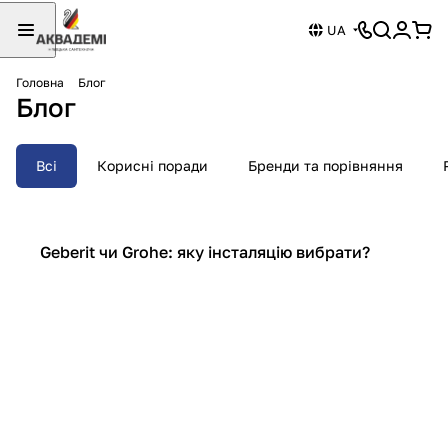
UA
Головна
Блог
Блог
Всі
Корисні поради
Бренди та порівняння
Бренди та порівняння
Geberit чи Grohe: яку інсталяцію вибрати?