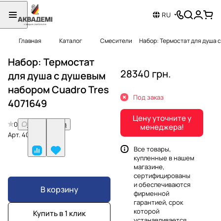
RU
Главная
Каталог
Смесители
Набор: Термостат для душа с
Набор: Термостат
28340 грн.
для душа с душевым
набором Cuadro Tres
Под заказ
4071649
Цену уточните у
0
Нет отзывов
менеджера!
Арт.
4071649
Все товары,
купленные в нашем
магазине,
сертифицированы
и обеспечиваются
В корзину
фирменной
гарантией, срок
которой
Купить в 1 клик
устанавливается