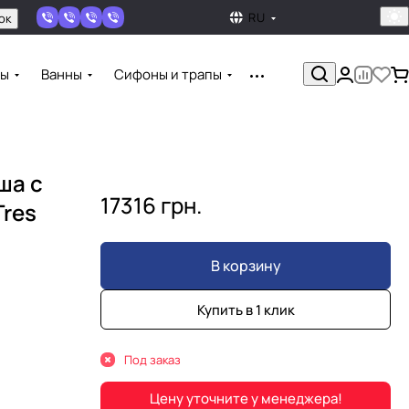
RU
ок
ны
Ванны
Сифоны и трапы
ша с
17316 грн.
Tres
В корзину
Купить в 1 клик
Под заказ
Цену уточните у менеджера!