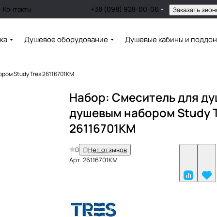
+38 (098) 928-00-06
Контакты
Заказать звон
ка
Душевое оборудование
Душевые кабины и поддо
ром Study Tres 26116701KM
Набор: Смеситель для ду
душевым набором Study 
26116701KM
0
Нет отзывов
Арт.
26116701KM