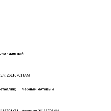
рно - желтый
кул: 26116701TAM
еталлик)
Черный матовый