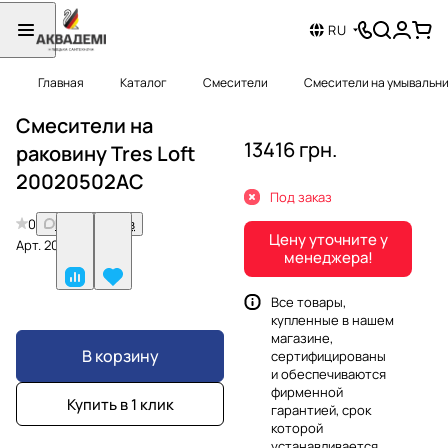
RU
Главная
Каталог
Смесители
Смесители на умывальн
Смесители на
13416 грн.
раковину Tres Loft
20020502AC
Под заказ
0
Нет отзывов
Цену уточните у
Арт.
20020502AC
менеджера!
Все товары,
купленные в нашем
магазине,
В корзину
сертифицированы
и обеспечиваются
фирменной
Купить в 1 клик
гарантией, срок
которой
устанавливается