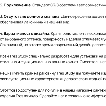
2.
Подключение
. Стандарт G3/8 обеспечивает совмести
3.
Отсутствие донного клапана
. Данное решение делает
обеспечивая лаконичный внешний вид.
4.
Вариативность дизайна
. Кран представлен в нескольк
от выбранного оттенка, поверхность изделия отличается 
Лаконичный, но в то же время современный дизайн делает
Кран Tres Study
специально разработан для установки на 
стильных и функциональных ванных комнат. Смеситель не 
Решив купить кран на раковину Tres Study, вы получаете 
эксплуатационные характеристики делают его выгодной пок
Этот товар доступен для покупки в нашем магазине сантех
изделия Tres вживую. Сделайте шаг к созданию комфортно