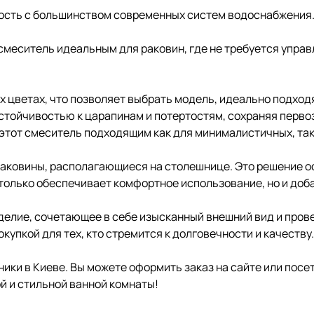
мость с большинством современных систем водоснабжения
 смеситель идеальным для раковин, где не требуется упра
их цветах, что позволяет выбрать модель, идеально подхо
устойчивостью к царапинам и потертостям, сохраняя перво
 этот смеситель подходящим как для минималистичных, так
раковины, располагающиеся на столешнице. Это решение 
только обеспечивает комфортное использование, но и доба
изделие, сочетающее в себе изысканный внешний вид и про
упкой для тех, кто стремится к долговечности и качеству.
ники в Киеве. Вы можете оформить заказ на сайте или посе
й и стильной ванной комнаты!