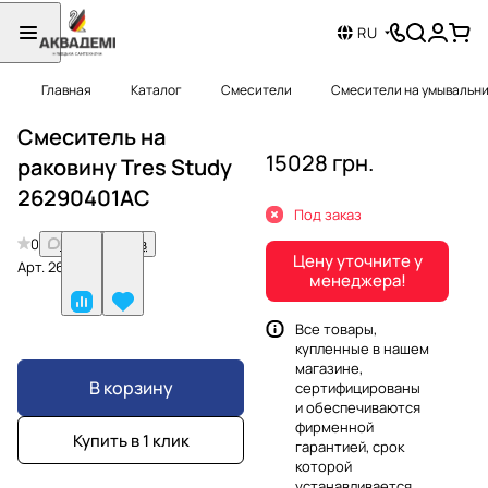
RU
Главная
Каталог
Смесители
Смесители на умывальн
Смеситель на
15028 грн.
раковину Tres Study
26290401AC
Под заказ
0
Нет отзывов
Цену уточните у
Арт.
26290401AC
менеджера!
Все товары,
купленные в нашем
магазине,
В корзину
сертифицированы
и обеспечиваются
фирменной
Купить в 1 клик
гарантией, срок
которой
устанавливается