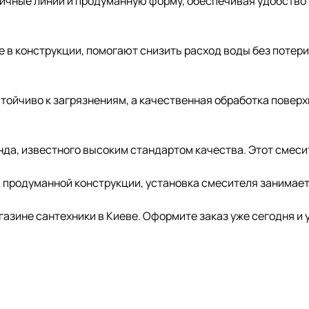
ничные линии и продуманную форму, обеспечивая удобство
в конструкции, помогают снизить расход воды без потери 
устойчиво к загрязнениям, а качественная обработка пове
ренда, известного высоким стандартом качества. Этот смес
и продуманной конструкции, установка смесителя занимае
газине сантехники в Киеве. Оформите заказ уже сегодня и уб