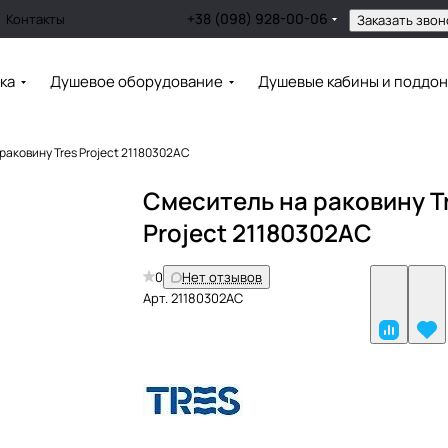
+38 (098) 928-00-06
Контакты
Заказать звон
ка
Душевое оборудование
Душевые кабины и поддо
раковину Tres Project 21180302AC
Смеситель на раковину T
Project 21180302AC
0
Нет отзывов
Арт.
21180302AC