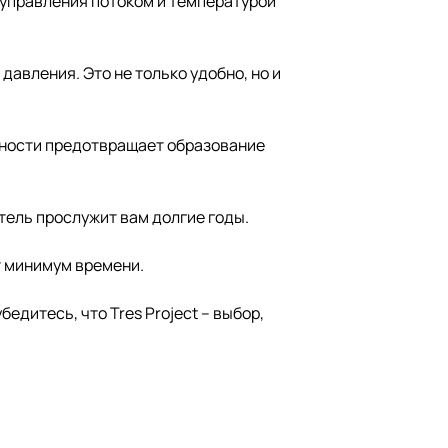
 управления потоком и температурой
давления. Это не только удобно, но и
рхности предотвращает образование
итель прослужит вам долгие годы.
т минимум времени.
едитесь, что Tres Project – выбор,