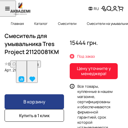
RU
Главная
Каталог
Смесители
Смесители на умывальн
Смеситель для
15444 грн.
умывальника Tres
Project 21120081KM
Под заказ
0
Нет отзывов
Цену уточните у
Арт.
21120081KM
менеджера!
Все товары,
купленные в нашем
магазине,
В корзину
сертифицированы
и обеспечиваются
фирменной
Купить в 1 клик
гарантией, срок
которой
устанавливается