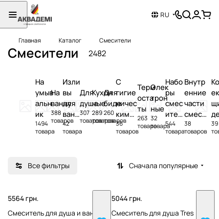
RU
Главная
Каталог
Смесители
Смесители
2482
На
Изли
С
Набо
Внутр
К
Терм
Элек
умыв
На
вы
Для
Кухон
Для
гигие
ры
енние
е
оста
трон
альн
ванну
для
душа
ные
биде
ничес
смес
части
щ
ты
ные
388
307
289
260
ик
ванн
ким
ител
смеси
д
263
32
товаров
товаров
товаров
товаров
1494
42
36
544
38
39
ы
душе
ей
телей
и 
товара
товара
товара
товара
товаров
товара
товаров
то
м
и
с
термо
т
стато
Все фильтры
Сначала популярные
в
5564 грн.
5044 грн.
Смеситель для душа и ванны
Смеситель для душа Tres