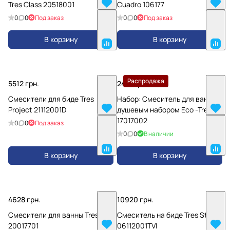
Tres Class 20518001
Cuadro 106177
0
0
Под заказ
0
0
Под заказ
В корзину
В корзину
Распродажа
5512 грн.
2431 грн.
Смесители для биде Tres
Набор: Смеситель для ванны с
Project 21112001D
душевым набором Eco -Tres
17017002
0
0
Под заказ
0
0
В наличии
В корзину
В корзину
4628 грн.
10920 грн.
Смесители для ванны Tres Loft
Смеситель на биде Tres Study
20017701
06112001TVI