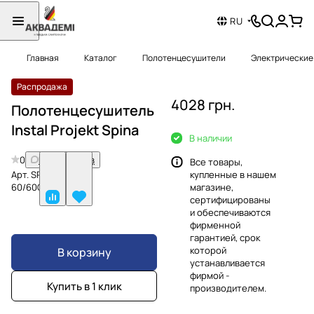
RU
Главная
Каталог
Полотенцесушители
Электрические
Распродажа
4028 грн.
Полотенцесушитель
Instal Projekt Spina
В наличии
0
Нет отзывов
Все товары,
Арт.
SPIE-
купленные в нашем
60/60C01
магазине,
сертифицированы
и обеспечиваются
фирменной
гарантией, срок
которой
В корзину
устанавливается
фирмой -
Купить в 1 клик
производителем.