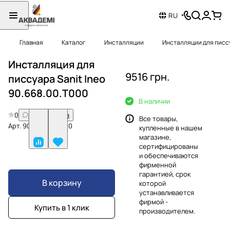
RU
Главная
Каталог
Инсталляции
Инсталляции для писс
Инсталляция для
9516 грн.
писсуара Sanit Ineo
90.668.00.T000
В наличии
0
Нет отзывов
Все товары,
Арт.
90.668.00.T000
купленные в нашем
магазине,
сертифицированы
и обеспечиваются
фирменной
гарантией, срок
В корзину
которой
устанавливается
фирмой -
Купить в 1 клик
производителем.