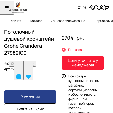
RU
Главная
Каталог
Душевое оборудование
Держатели д
Потолочный
2704 грн.
душевой кронштейн
Grohe Grandera
Под заказ
27982IG0
Цену уточните у
0
Нет отзывов
менеджера!
Арт.
27982IG0
Все товары,
купленные в нашем
магазине,
сертифицированы
и обеспечиваются
В корзину
фирменной
гарантией, срок
которой
Купить в 1 клик
устанавливается