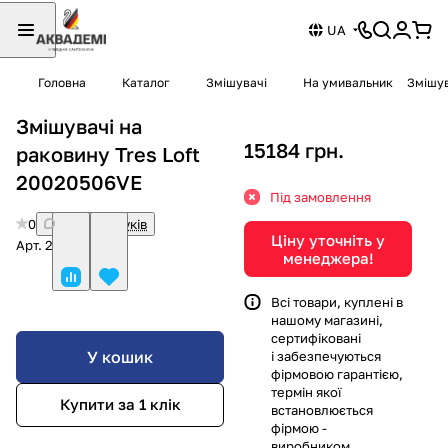
UA
Головна
Каталог
Змішувачі
На умивальник
Змішув
Змішувачі на
15184 грн.
раковину Tres Loft
20020506VE
Під замовлення
0
Немає відгуків
Ціну уточніть у
Арт.
20020506VE
менеджера!
Всі товари, куплені в
нашому магазині,
сертифіковані
У кошик
і забезпечуються
фірмовою гарантією,
термін якої
Купити за 1 клiк
встановлюється
фірмою -
виробником.