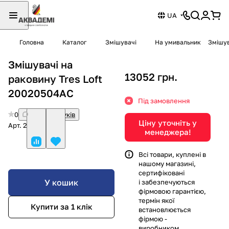
UA
Головна
Каталог
Змішувачі
На умивальник
Змішув
Змішувачі на
13052 грн.
раковину Tres Loft
20020504AC
Під замовлення
0
Немає відгуків
Ціну уточніть у
Арт.
20020504AC
менеджера!
Всі товари, куплені в
нашому магазині,
сертифіковані
У кошик
і забезпечуються
фірмовою гарантією,
термін якої
Купити за 1 клiк
встановлюється
фірмою -
виробником.