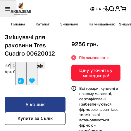
UA
Головна
Каталог
Змішувачі
На умивальник
Змішув
Змішувачі для
9256 грн.
раковини Tres
Cuadro 00620012
Під замовлення
0
Немає відгуків
Ціну уточніть у
Арт.
00620012
менеджера!
Всі товари, куплені в
нашому магазині,
сертифіковані
У кошик
і забезпечуються
фірмовою гарантією,
термін якої
Купити за 1 клiк
встановлюється
фірмою -
виробником.