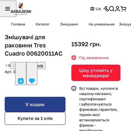
UA
Головна
Каталог
Змішувачі
На умивальник
Змішув
Змішувачі для
15392 грн.
раковини Tres
Cuadro 00620011AC
Під замовлення
0
Немає відгуків
Ціну уточніть у
Арт.
00620011AC
менеджера!
Всі товари, куплені в
нашому магазині,
сертифіковані
У кошик
і забезпечуються
фірмовою гарантією,
термін якої
Купити за 1 клiк
встановлюється
фірмою -
виробником.