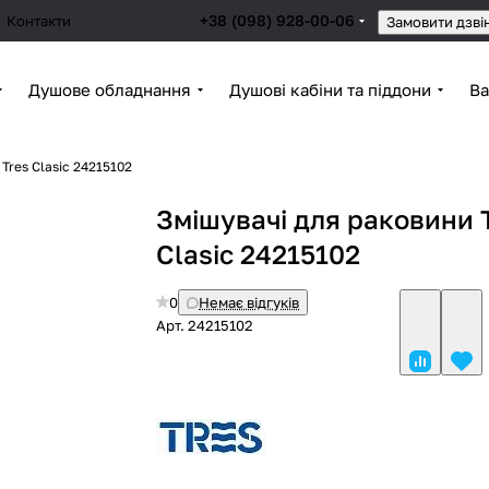
+38 (098) 928-00-06
Контакти
Замовити дзві
Душове обладнання
Душові кабіни та піддони
Ва
Tres Clasic 24215102
Змішувачі для раковини 
Clasic 24215102
0
Немає відгуків
Арт.
24215102