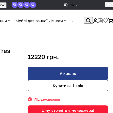
UA
нок
нни
Меблі для ванної кімнати
Tres
12220 грн.
У кошик
Купити за 1 клiк
Під замовлення
Ціну уточніть у менеджера!