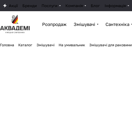
Акції
Бренди
Послуги
Компанія
Блог
Інформація
Розпродаж
Змішувачі
Сантехніка
Головна
Каталог
Змішувачі
На умивальник
Змішувачі для раковини 