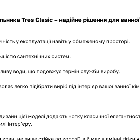
ьника Tres Clasic – надійне рішення для ванної
ність у експлуатації навіть у обмеженому просторі.
льшістю сантехнічних систем.
 впливу води, що подовжує термін служби виробу.
оляє легко підібрати виріб під інтер’єр вашої ванної кі
й дизайн цієї моделі додають нотку класичної елегантнос
илі інтер’єру.
й кран, не лише стійка до корозії, а й має відмінні гігієн