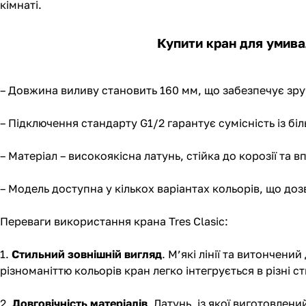
кімнаті.
Купити кран для умивал
– Довжина виливу становить 160 мм, що забезпечує зруч
– Підключення стандарту G1/2 гарантує сумісність із бі
– Матеріал – високоякісна латунь, стійка до корозії та
– Модель доступна у кількох варіантах кольорів, що дозв
Переваги використання крана Tres Clasic:
1.
Стильний зовнішній вигляд
. М’які лінії та витончени
різноманіттю кольорів кран легко інтегрується в різні ст
2.
Довговічність матеріалів
. Латунь, із якої виготовлени