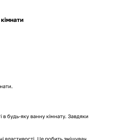
 кімнати
мнати.
ті в будь-яку ванну кімнату. Завдяки
ічні властивості. Це робить змішувач