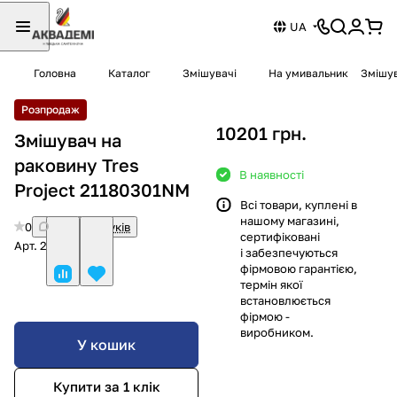
UA
Головна
Каталог
Змішувачі
На умивальник
Змішув
Розпродаж
10201 грн.
Змішувач на
раковину Tres
В наявності
Project 21180301NM
Всі товари, куплені в
нашому магазині,
0
Немає відгуків
сертифіковані
Арт.
21180301NM
і забезпечуються
фірмовою гарантією,
термін якої
встановлюється
фірмою -
виробником.
У кошик
Купити за 1 клiк