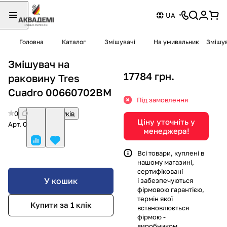
UA
Головна
Каталог
Змішувачі
На умивальник
Змішув
Змішувач на
17784 грн.
раковину Tres
Cuadro 00660702BM
Під замовлення
0
Немає відгуків
Ціну уточніть у
Арт.
00660702BM
менеджера!
Всі товари, куплені в
нашому магазині,
сертифіковані
У кошик
і забезпечуються
фірмовою гарантією,
термін якої
Купити за 1 клiк
встановлюється
фірмою -
виробником.