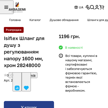
UA
Головна
Каталог
Душове обладнання
Шланги для д
Розпродаж
1196 грн.
Isiflex Шланг для
душу з
В наявності
регулюванням
Всі товари, куплені в
напору 1600 мм,
нашому магазині,
хром 28248000
сертифіковані
і забезпечуються
фірмовою гарантією,
0
Немає відгуків
термін якої
Арт.
28248000
встановлюється
фірмою -
виробником.
У кошик